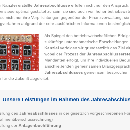
er
Kanzlei
erstellte
Jahresabschlüsse
erfüllen nicht nur den Anspruch,
 steueroptimal gestaltet zu sein, sie sind auch von hoher betriebswirt
se nicht nur ihre Verpflichtungen gegenüber der Finanzverwaltung, sie
gverfahren aufgrund der sehr ausführlichen Informationen bestmöglich
Als Spiegel des betriebswirtschaftlichen Erfolg
zukünftige unternehmerische Entscheidungen un
Kanzlei
verfolgen wir grundsätzlich das Ziel e
wobei der Prozess der
Jahresabschlusserste
Mandanten erfolgt, um ihre individuellen Bedür
anschließenden gemeinsamen Bilanzgespräch 
Jahresabschlusses
gemeinsam besprochen 
n für die Zukunft abgeleitet.
Unsere Leistungen im Rahmen des Jahresabschlus
ellung des
Jahresabschlusses
in der gesetzlich vorgeschriebenen For
nahmenüberschussrechnung)
ellung der
Anlagenbuchführung