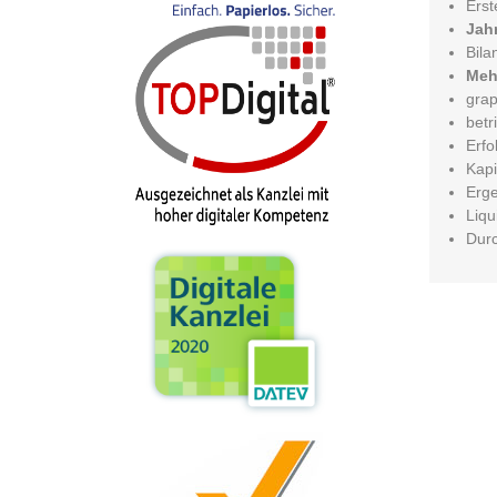
Erst
Jah
Bila
Meh
grap
betr
Erfo
Kapi
Erg
Liqu
Durc