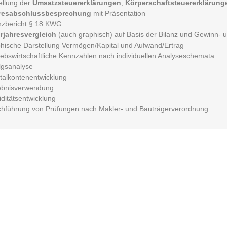
ellung der
Umsatzsteuererklärungen
,
Körperschaftsteuererklärung
resabschlussbesprechung
mit Präsentation
nzbericht § 18 KWG
rjahresvergleich
(auch graphisch) auf Basis der Bilanz und Gewinn- 
hische Darstellung Vermögen/Kapital und Aufwand/Ertrag
iebswirtschaftliche Kennzahlen nach individuellen Analyseschemata
lgsanalyse
talkontenentwicklung
ebnisverwendung
iditätsentwicklung
hführung von Prüfungen nach Makler- und Bauträgerverordnung