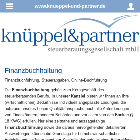
www.knueppel-und-partner.de
Finanzbuchhaltung
Fi­nanz­buch­füh­rung, Steu­er­ab­ga­ben, On­line-Buch­füh­rung
Die
Finanzbuchhaltung
gehört zum Kerngeschäft des
steuerberatenden Berufs. In unserer
Kanzlei
bieten wir Ihnen an Ihre
(wirtschaftlichen) Bedürfnisse individuell angepasste Lösungen, die
aufgrund unseres hohen Qualitätsanspruchs auch alle Anforderungen
von Finanzämtern, anderen Behörden und vor allem von den Banken (§
18 KWG) erfüllen. Nur eine zeitnahe und aussagefähige
Finanzbuchführung
sowie die daraus hervorgehenden detaillierten
Auswertungen können die Grundlage für betriebswirtschaftliches
Handeln und ein Instrument zur Kontrolle der betrieblichen Entwicklung