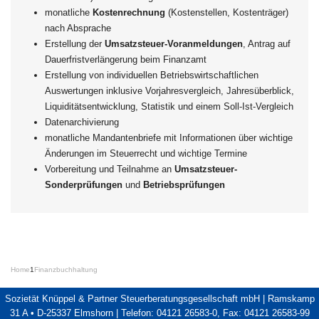
monatliche
Kostenrechnung
(Kostenstellen, Kostenträger)
nach Absprache
Erstellung der
Umsatzsteuer-Voranmeldungen
, Antrag auf
Dauerfristverlängerung beim Finanzamt
Erstellung von individuellen Betriebswirtschaftlichen
Auswertungen inklusive Vorjahresvergleich, Jahresüberblick,
Liquiditätsentwicklung, Statistik und einem Soll-Ist-Vergleich
Datenarchivierung
monatliche Mandantenbriefe mit Informationen über wichtige
Änderungen im Steuerrecht und wichtige Termine
Vorbereitung und Teilnahme an
Umsatzsteuer-
Sonderprüfungen
und
Betriebsprüfungen
Home
1
Finanzbuchhaltung
Sozietät Knüppel & Partner Steuerberatungsgesellschaft mbH | Ramskamp
31 A • D-25337 Elmshorn | Telefon: 04121 26583-0, Fax: 04121 26583-99