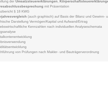
ellung der
Umsatzsteuererklärungen
,
Körperschaftsteuererklärung
resabschlussbesprechung
mit Präsentation
nzbericht § 18 KWG
rjahresvergleich
(auch graphisch) auf Basis der Bilanz und Gewinn- 
hische Darstellung Vermögen/Kapital und Aufwand/Ertrag
iebswirtschaftliche Kennzahlen nach individuellen Analyseschemata
lgsanalyse
talkontenentwicklung
ebnisverwendung
iditätsentwicklung
hführung von Prüfungen nach Makler- und Bauträgerverordnung