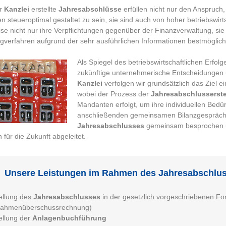
er
Kanzlei
erstellte
Jahresabschlüsse
erfüllen nicht nur den Anspruch,
 steueroptimal gestaltet zu sein, sie sind auch von hoher betriebswirt
se nicht nur ihre Verpflichtungen gegenüber der Finanzverwaltung, sie
gverfahren aufgrund der sehr ausführlichen Informationen bestmöglich
Als Spiegel des betriebswirtschaftlichen Erfolg
zukünftige unternehmerische Entscheidungen un
Kanzlei
verfolgen wir grundsätzlich das Ziel e
wobei der Prozess der
Jahresabschlusserste
Mandanten erfolgt, um ihre individuellen Bedür
anschließenden gemeinsamen Bilanzgespräch 
Jahresabschlusses
gemeinsam besprochen 
n für die Zukunft abgeleitet.
Unsere Leistungen im Rahmen des Jahresabschlus
ellung des
Jahresabschlusses
in der gesetzlich vorgeschriebenen For
nahmenüberschussrechnung)
ellung der
Anlagenbuchführung