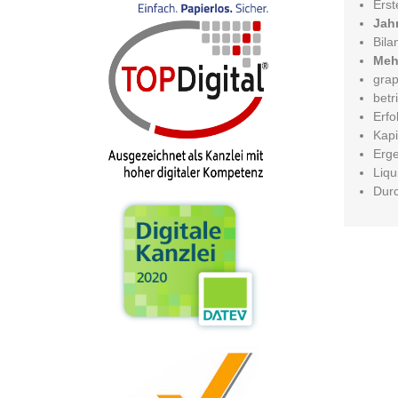
Erst
Jah
Bila
Meh
grap
betr
Erfo
Kapi
Erg
Liqu
Durc