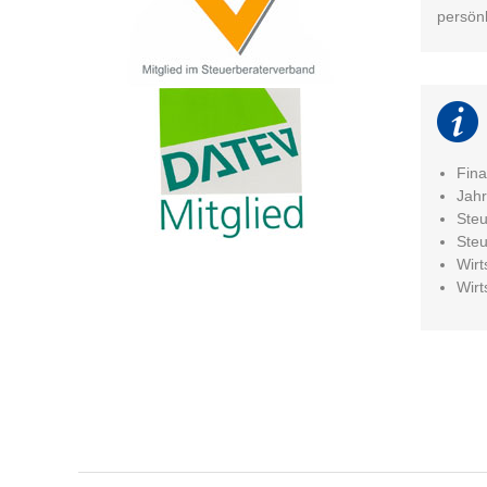
persön
Fin
Jah
Steu
Ste
Wirt
Wirt