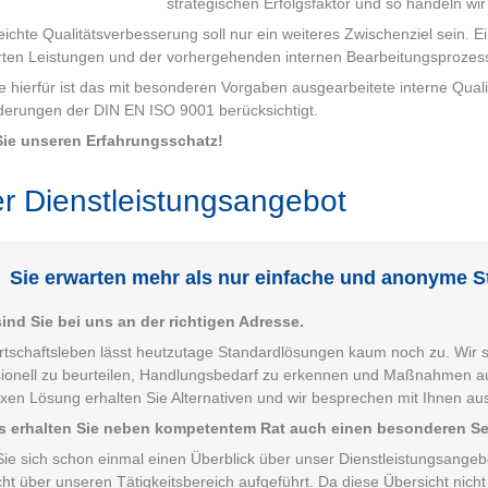
strategischen Erfolgsfaktor und so handeln wi
eichte Qualitätsverbesserung soll nur ein weiteres Zwischenziel sein. E
rten Leistungen und der vorhergehenden internen Bearbeitungsprozesse
 hierfür ist das mit besonderen Vorgaben ausgearbeitete interne Qua
derungen der DIN EN ISO 9001 berücksichtigt.
Sie unseren Erfahrungsschatz!
r Dienstleistungsangebot
Sie erwarten mehr als nur einfache und anonyme 
ind Sie bei uns an der richtigen Adresse.
rtschaftsleben lässt heutzutage Standardlösungen kaum noch zu. Wir 
sionell zu beurteilen, Handlungsbedarf zu erkennen und Maßnahmen auf
en Lösung erhalten Sie Alternativen und wir besprechen mit Ihnen ausf
s erhalten Sie neben kompetentem Rat auch einen besonderen Se
Sie sich schon einmal einen Überblick über unser Dienstleistungsange
ht über unseren Tätigkeitsbereich aufgeführt. Da diese Übersicht nicht 