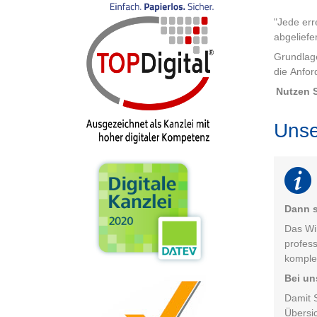
"Jede err
abgeliefe
Grundlage
die Anfor
Nutzen 
Unse
Dann s
Das Wi
profes
komplex
Bei un
Damit 
Übersic