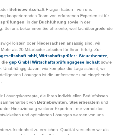
oder
Betriebwirtschaft
Fragen haben - von uns
ng kooperierendes Team von erfahrenen Experten ist für
tsprüfungen
, in der
Buchführung
sowie in der
g
. Bei uns bekommen Sie effiziente, weil fachübergreifende
eswig-Holstein oder Niedersachsen ansässig sind, wir
Mehr als 20 Mitarbeiter arbeiten für Ihren Erfolg. Zur
gesellschaft mbH, Wirtschaftsprüfer · Steuerberater
,
, die
gsp GmbH Wirtschaftsprüfungsgesellschaft
sowie
r
. Unabhängig davon, wie komplex die Lage scheint; wir
 intelligenten Lösungen ist die umfassende und eingehende
.
ir Lösungskonzepte, die Ihren individuellen Bedürfnissen
Zusammenarbeit von
Betriebswirten
,
Steuerberatern
und
nter Hinzuziehung weiterer Experten - nur vernetztes
 entwickelten und optimierten Lösungen werden von uns
tenzufriedenheit zu erreichen. Qualität verstehen wir als