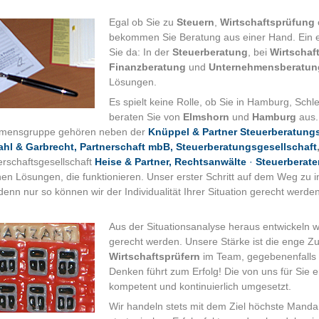
Egal ob Sie zu
Steuern
,
Wirtschaftsprüfung
bekommen Sie Beratung aus einer Hand. Ein e
Sie da: In der
Steuerberatung
, bei
Wirtschaf
Finanzberatung
und
Unternehmensberatun
Lösungen.
Es spielt keine Rolle, ob Sie in Hamburg, Schl
beraten Sie von
Elmshorn
und
Hamburg
aus. 
mensgruppe gehören neben der
Knüppel & Partner Steuerberatungs
hl & Garbrecht, Partnerschaft mbB, Steuerberatungsgesellschaft
erschaftsgesellschaft
Heise & Partner, Rechtsanwälte
·
Steuerberate
nen Lösungen, die funktionieren. Unser erster Schritt auf dem Weg zu
denn nur so können wir der Individualität Ihrer Situation gerecht werden
Aus der Situationsanalyse heraus entwickeln w
gerecht werden. Unsere Stärke ist die enge 
Wirtschaftsprüfern
im Team, gegebenenfalls u
Denken führt zum Erfolg! Die von uns für Sie
kompetent und kontinuierlich umgesetzt.
Wir handeln stets mit dem Ziel höchste Mandan